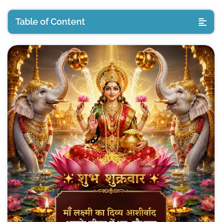
Table of Content
Shukrawar Suprabhat Images
Shubh Shukrawar Images
Good Morning Shukrawar Images
Happy Friday Images in Hindi
Maa Lakshmi Friday Blessings
Lakshmi Ji Good Morning